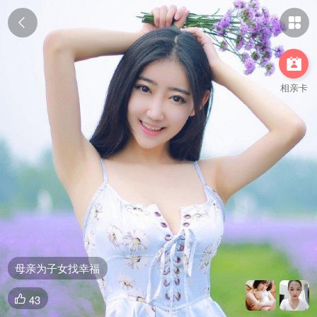



相亲卡
母亲为子女找幸福
43
