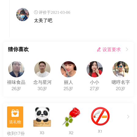
 评价于2021-03-06
太美了吧
猜你喜欢
 设置要求

禧味食品
念与星河
丽人
小小
嗯哼名字
26岁
30岁
25岁
27岁
20岁

X1
X3
X2
收到17份