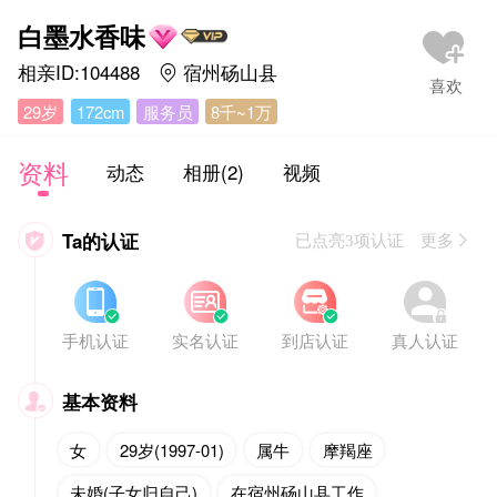
白墨水香味
相亲ID:104488
宿州砀山县

29岁
172cm
服务员
8千~1万
资料
动态
相册(2)
视频
Ta的认证

已点亮3项认证 更多








手机认证
实名认证
到店认证
真人认证
基本资料

女
29岁(1997-01)
属牛
摩羯座
未婚(子女归自己)
在宿州砀山县工作